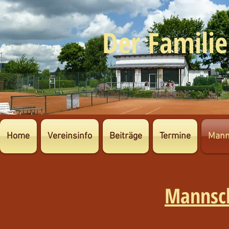
Der Familie
Home
Vereinsinfo
Beiträge
Termine
Mann
Mannsc